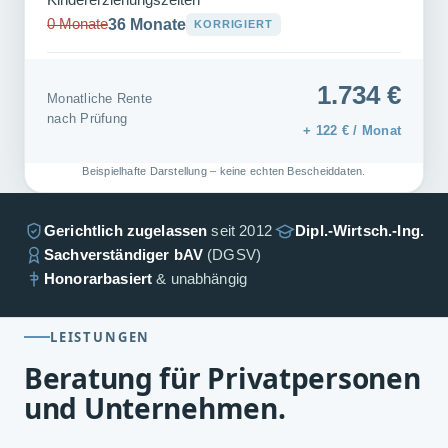
Kindererziehungszeiten
0 Monate
36 Monate
KORRIGIERT
1.734 €
Monatliche Rente
nach Prüfung
+ 122 € / Monat
Beispielhafte Darstellung – keine echten Bescheiddaten.
Gerichtlich zugelassen
seit 2012
Dipl.-Wirtsch.-Ing.
Sachverständiger bAV
(DGSV)
Honorarbasiert
& unabhängig
LEISTUNGEN
Beratung für Privatpersonen
und Unternehmen.